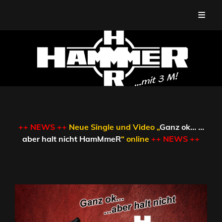
OFFIZIELLE HOMEPAGE VON
Hardrock Aus Bremen
HAMMMER
++ NEWS ++
Neue Single und Video „
Ganz ok… …
aber halt nicht HamMmeR
“ online
++ NEWS ++